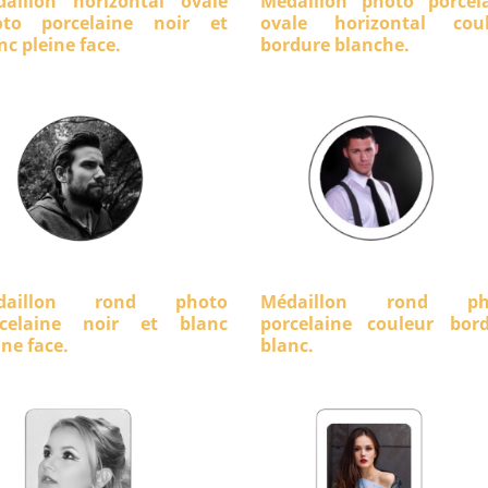
aillon horizontal ovale
Médaillon photo porcel
oto porcelaine noir et
ovale horizontal coul
nc pleine face.
bordure blanche.
daillon rond photo
Médaillon rond ph
rcelaine noir et blanc
porcelaine couleur bor
ine face.
blanc.