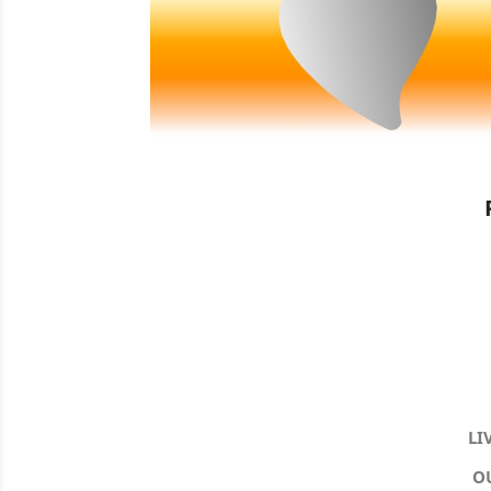
LI
OU