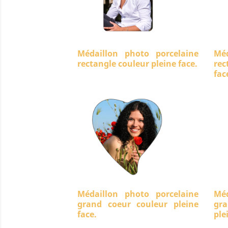
Médaillon photo porcelaine
Méd
rectangle couleur pleine face.
rec
fac
Médaillon photo porcelaine
Méd
grand coeur couleur pleine
gra
face.
ple