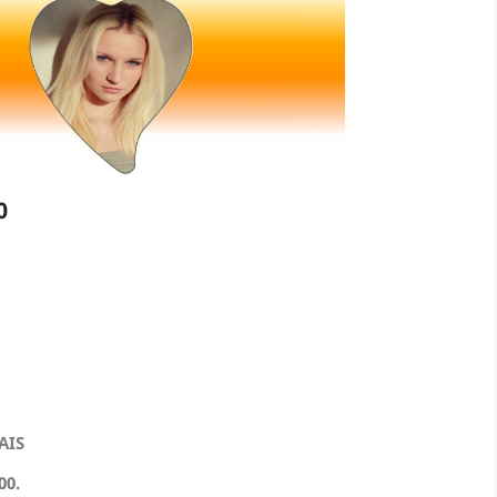
0
AIS
00.