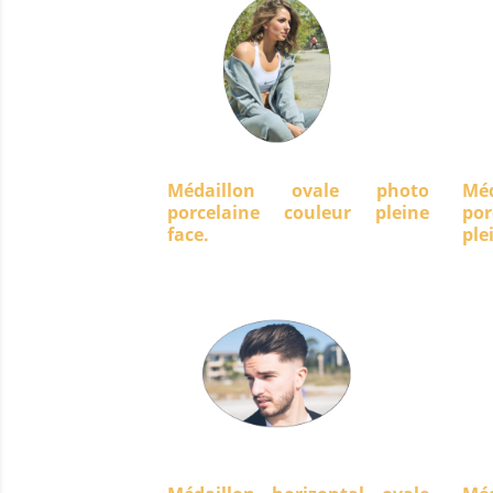
Médaillon ovale photo
Mé
porcelaine couleur pleine
po
face.
ple