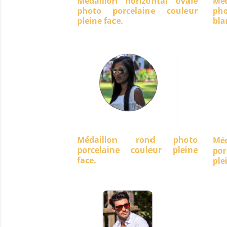
Médaillon horizontal ovale
Méd
photo porcelaine couleur
ph
pleine face.
bla
Médaillon rond photo
Mé
porcelaine couleur pleine
po
face.
ple