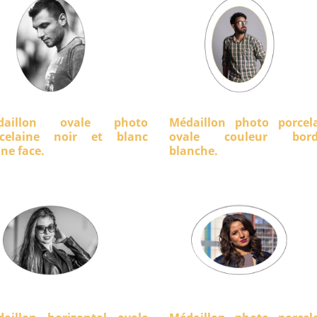
daillon ovale photo
Médaillon photo porcel
rcelaine noir et blanc
ovale couleur bord
ine face.
blanche.