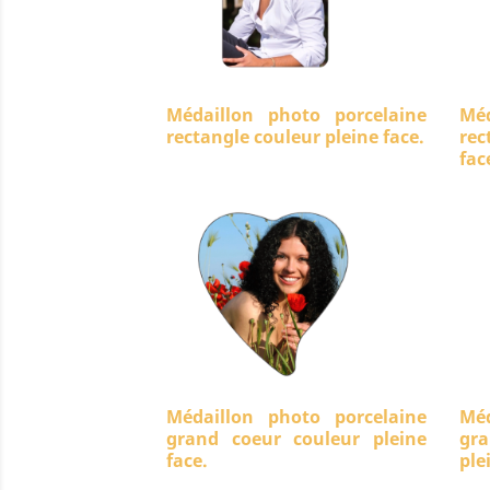
Médaillon photo porcelaine
Méd
rectangle couleur pleine face.
rec
fac
Médaillon photo porcelaine
Méd
grand coeur couleur pleine
gra
face.
ple