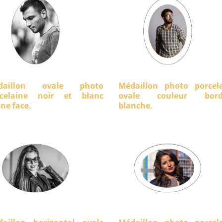
daillon ovale photo
Médaillon photo porcel
rcelaine noir et blanc
ovale couleur bord
ine face.
blanche.