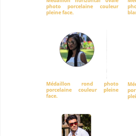
Médaillon horizontal ovale
Méd
photo porcelaine couleur
ph
pleine face.
bla
Médaillon rond photo
Mé
porcelaine couleur pleine
po
face.
ple