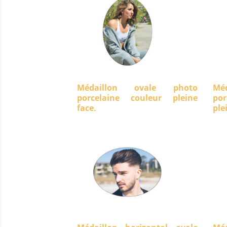
Médaillon ovale photo
Mé
porcelaine couleur pleine
po
face.
ple