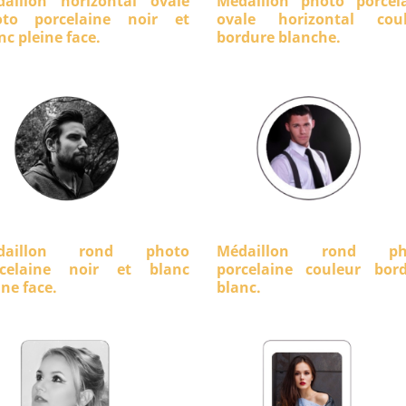
aillon horizontal ovale
Médaillon photo porcel
oto porcelaine noir et
ovale horizontal coul
nc pleine face.
bordure blanche.
daillon rond photo
Médaillon rond ph
rcelaine noir et blanc
porcelaine couleur bor
ine face.
blanc.