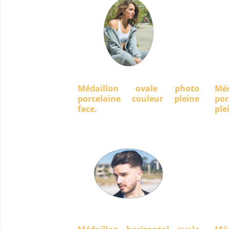
Médaillon ovale photo
Mé
porcelaine couleur pleine
po
face.
ple