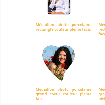
Médaillon photo porcelaine
Méd
rectangle couleur pleine face.
rec
fac
Médaillon photo porcelaine
Méd
grand coeur couleur pleine
gra
face.
ple