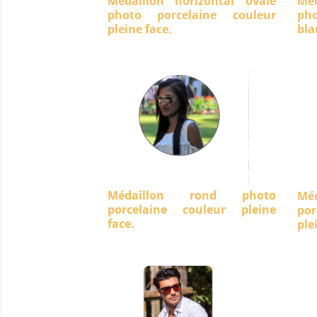
Médaillon horizontal ovale
Méd
photo porcelaine couleur
ph
pleine face.
bla
Médaillon rond photo
Mé
porcelaine couleur pleine
po
face.
ple