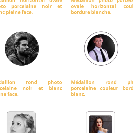
aillon horizontal ovale
Médaillon photo porcel
oto porcelaine noir et
ovale horizontal coul
nc pleine face.
bordure blanche.
daillon rond photo
Médaillon rond ph
rcelaine noir et blanc
porcelaine couleur bor
ine face.
blanc.