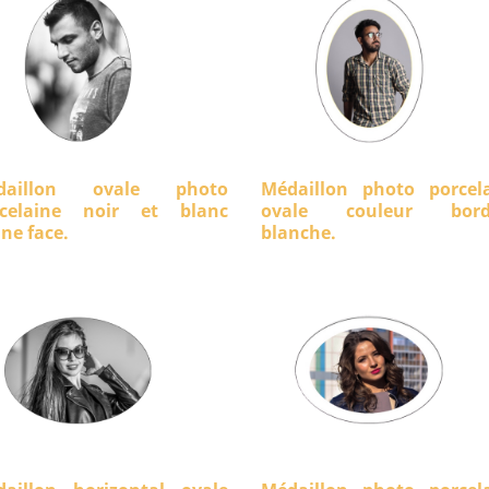
daillon ovale photo
Médaillon photo porcel
rcelaine noir et blanc
ovale couleur bord
ine face.
blanche.